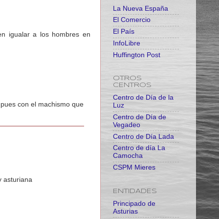
La Nueva España
El Comercio
El País
n igualar a los hombres en
InfoLibre
Huffington Post
OTROS
CENTROS
Centro de Día de la
 , pues con el machismo que
Luz
Centro de Día de
Vegadeo
Centro de Día Lada
Centro de día La
Camocha
CSPM Mieres
 asturiana
ENTIDADES
Principado de
Asturias