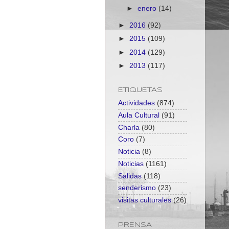
►
enero
(14)
►
2016
(92)
►
2015
(109)
►
2014
(129)
►
2013
(117)
ETIQUETAS
Actividades
(874)
Aula Cultural
(91)
Charla
(80)
Coro
(7)
Noticia
(8)
Noticias
(1161)
Salidas
(118)
senderismo
(23)
visitas culturales
(26)
PRENSA