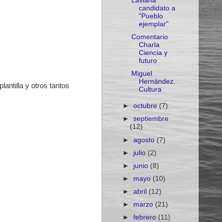
Laviana
candidato a
"Pueblo
ejemplar"
Comentario
Charla
Ciencia y
futuro
Miguel
Hernández.
antilla y otros tantos
Cultura
►
octubre
(7)
►
septiembre
(12)
►
agosto
(7)
►
julio
(2)
►
junio
(8)
►
mayo
(10)
►
abril
(12)
►
marzo
(21)
►
febrero
(11)