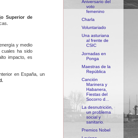
Aniversario del
voto
femenino
jo Superior de
Charla
icas.
Voluntariado
Una asturiana
al frente de
 energía y medio
CSIC
 cuales ha sido
Jornadas en
alto impacto, es
Ponga
Maestras de la
República
terior en España, un
Canción
d.
Marinera y
Habanera,
Fiestas del
Socorro d...
La desnutrición,
un problema
social y
sanitario.
Premios Nobel