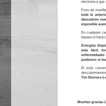
electrónica que
Puso de manif
toda la anteri
descubren nue
imposible aven
En cualquier ca
depara el futuro
Energías limpi
más fácil, h
enfermedades
podemos ni im
Él está conv
descubrimientos
Tim Berners-L
Muchas gracias Lu