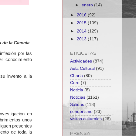
►
enero
(14)
►
2016
(92)
►
2015
(109)
►
2014
(129)
►
2013
(117)
a de la Ciencia
.
nflexión por las
ETIQUETAS
el conocimiento
Actividades
(874)
Aula Cultural
(91)
Charla
(80)
su invento a la
Coro
(7)
Noticia
(8)
Noticias
(1161)
Salidas
(118)
senderismo
(23)
nvestigación en
visitas culturales
(26)
brimientos unos
siguen presentes
ento de toda la
PRENSA