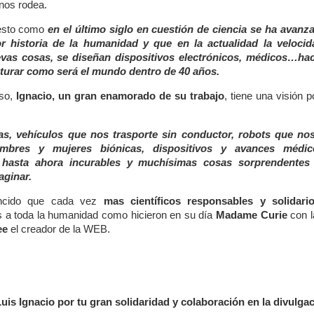
 nos rodea.
iesto como
en el último siglo en cuestión de ciencia se ha avan
or historia de la humanidad y que en la actualidad la veloci
vas cosas, se diseñan dispositivos electrónicos, médicos…hac
turar como será el mundo dentro de 40 años.
so,
Ignacio, un gran enamorado de su trabajo
, tiene una visión p
:
as, vehículos que nos trasporte sin conductor, robots que no
ombres y mujeres biónicas, dispositivos y avances médi
 hasta ahora incurables y muchísimas cosas sorprendentes
aginar.
encido que cada vez
mas científicos responsables y solidar
 a toda la humanidad como hicieron en su día
Madame Curie
con l
ee
el creador de la WEB.
is Ignacio por tu gran solidaridad y colaboración en la divulgac