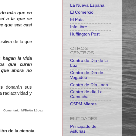
La Nueva España
El Comercio
zado más que en
dad a la que se
El País
e que sea casi
InfoLibre
Huffington Post
ositiva de lo que
OTROS
CENTROS
s hagan la vida
Centro de Día de la
cos que curen
Luz
 que ahora no
Centro de Día de
Vegadeo
Centro de Día Lada
ios
donarán sus
Centro de día La
a radiactividad y
Camocha
CSPM Mieres
Comentario: MªBelén López
ENTIDADES
Principado de
ión de la ciencia.
Asturias