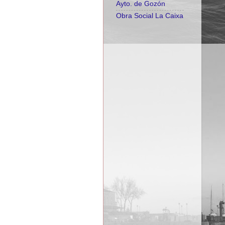
Ayto. de Gozón
Obra Social La Caixa