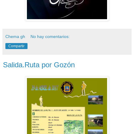
Chema gh
No hay comentarios:
Compartir
Salida.Ruta por Gozón