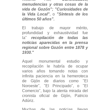
menudencias y otras cosas de la
vida de Gozón"; "Curiosidades de
la Vida Local"
, o
"Síntesis de los
últimos 50 años".
El trabajo de mayor mérito,
profundidad y exhaustividad fue
la"
recopilación de todas las
noticias aparecidas en la prensa
regional sobre Gozón entre 1878 y
1930."
Aquel monumental estudio y
recopilación le habría de ocupar
varios años tomando notas con
infinita paciencia en la hemeroteca
de Gijón de diarios como "El
Noroeste", "El Principado", o "El
Comercio", bajo la atenta mirada del
cronista oficial de Gijón, Patricio
Adúriz.
Muchas de las noticias llevan