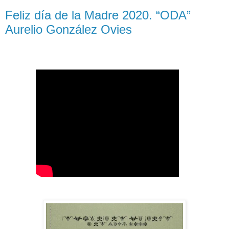
Feliz día de la Madre 2020. “ODA”
Aurelio González Ovies