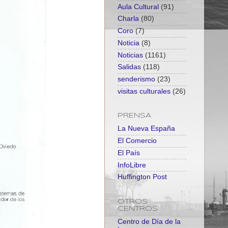
Aula Cultural
(91)
Charla
(80)
Coro
(7)
Noticia
(8)
Noticias
(1161)
Salidas
(118)
senderismo
(23)
visitas culturales
(26)
PRENSA
La Nueva España
El Comercio
El País
InfoLibre
Huffington Post
OTROS
CENTROS
Centro de Día de la