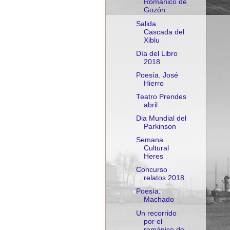
Románico de
Gozón
Salida.
Cascada del
Xiblu
Día del Libro
2018
Poesía. José
Hierro
Teatro Prendes
abril
Dia Mundial del
Parkinson
Semana
Cultural
Heres
Concurso
relatos 2018
Poesía.
Machado
Un recorrido
por el
románico de