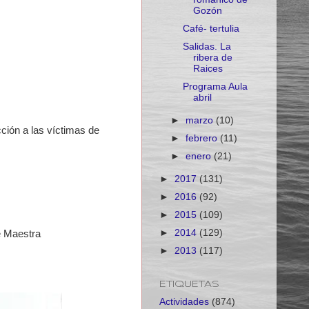
Gozón
Café- tertulia
Salidas. La
ribera de
Raices
Programa Aula
abril
►
marzo
(10)
ción a las víctimas de
►
febrero
(11)
►
enero
(21)
►
2017
(131)
►
2016
(92)
►
2015
(109)
►
2014
(129)
e Maestra
►
2013
(117)
ETIQUETAS
Actividades
(874)