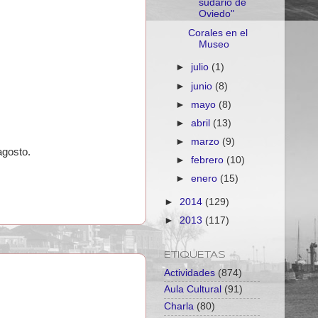
sudario de
Oviedo"
Corales en el
Museo
►
julio
(1)
►
junio
(8)
►
mayo
(8)
►
abril
(13)
►
marzo
(9)
agosto.
►
febrero
(10)
►
enero
(15)
►
2014
(129)
►
2013
(117)
ETIQUETAS
Actividades
(874)
Aula Cultural
(91)
Charla
(80)