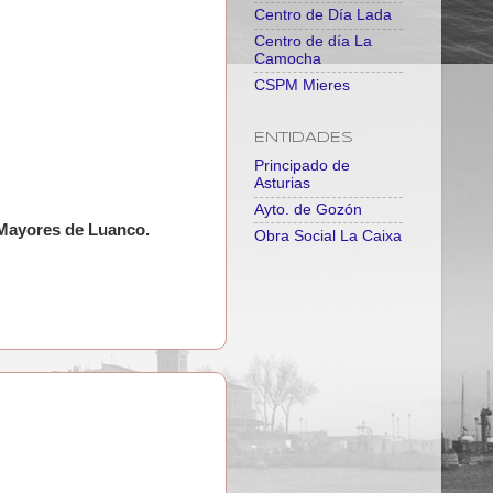
Centro de Día Lada
Centro de día La
Camocha
CSPM Mieres
ENTIDADES
Principado de
Asturias
Ayto. de Gozón
Mayores de Luanco.
Obra Social La Caixa