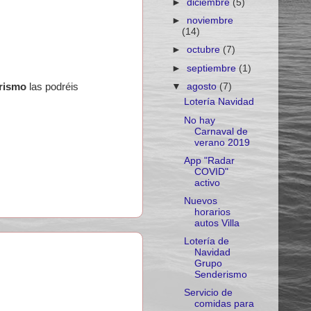
►
diciembre
(5)
►
noviembre
(14)
►
octubre
(7)
►
septiembre
(1)
▼
agosto
(7)
erismo
las podréis
Lotería Navidad
No hay
Carnaval de
verano 2019
App "Radar
COVID"
activo
Nuevos
horarios
autos Villa
Lotería de
Navidad
Grupo
Senderismo
Servicio de
comidas para