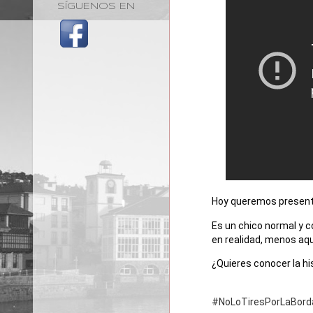
SÍGUENOS EN
Hoy queremos present
Es un chico normal y co
en realidad, menos aqu
¿Quieres conocer la his
#NoLoTiresPorLaBord