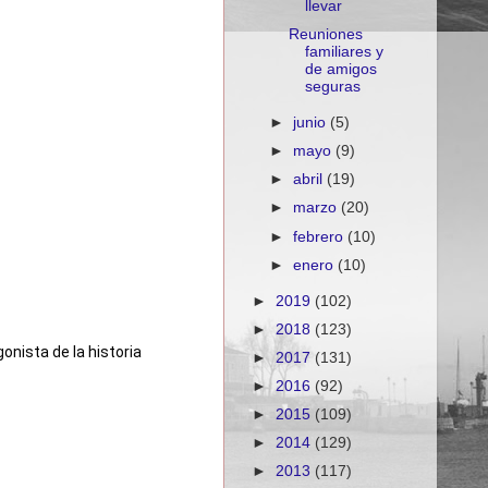
llevar
Reuniones
familiares y
de amigos
seguras
►
junio
(5)
►
mayo
(9)
►
abril
(19)
►
marzo
(20)
►
febrero
(10)
►
enero
(10)
►
2019
(102)
►
2018
(123)
onista de la historia 
►
2017
(131)
►
2016
(92)
►
2015
(109)
►
2014
(129)
►
2013
(117)