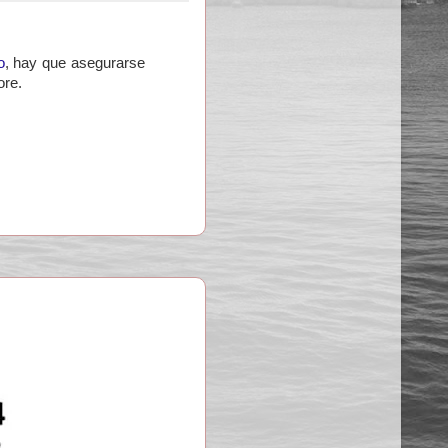
o
, hay que asegurarse
ore.