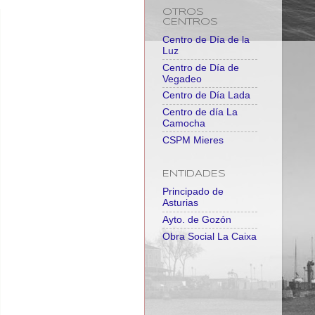
OTROS
CENTROS
Centro de Día de la
Luz
Centro de Día de
Vegadeo
Centro de Día Lada
Centro de día La
Camocha
CSPM Mieres
ENTIDADES
Principado de
Asturias
Ayto. de Gozón
Obra Social La Caixa