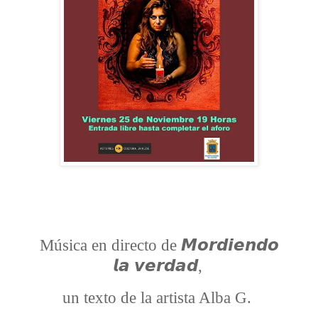
Música
en directo de 𝙈𝙤𝙧𝙙𝙞𝙚𝙣𝙙𝙤
𝙡𝙖 𝙫𝙚𝙧𝙙𝙖𝙙,
un texto de la artista Alba G.