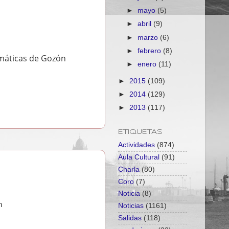
►
mayo
(5)
►
abril
(9)
►
marzo
(6)
►
febrero
(8)
emáticas de Gozón
►
enero
(11)
►
2015
(109)
►
2014
(129)
►
2013
(117)
ETIQUETAS
Actividades
(874)
Aula Cultural
(91)
Charla
(80)
Coro
(7)
Noticia
(8)
en
Noticias
(1161)
Salidas
(118)