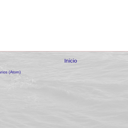
Inicio
rios (Atom)