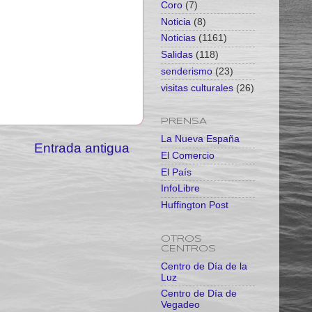
Coro
(7)
Noticia
(8)
Noticias
(1161)
Salidas
(118)
senderismo
(23)
visitas culturales
(26)
PRENSA
La Nueva España
Entrada antigua
El Comercio
El País
InfoLibre
Huffington Post
OTROS
CENTROS
Centro de Día de la
Luz
Centro de Día de
Vegadeo