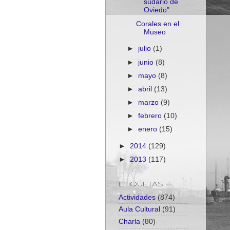
sudario de
Oviedo"
Corales en el
Museo
►
julio
(1)
►
junio
(8)
►
mayo
(8)
►
abril
(13)
►
marzo
(9)
►
febrero
(10)
►
enero
(15)
►
2014
(129)
►
2013
(117)
ETIQUETAS
Actividades
(874)
Aula Cultural
(91)
Charla
(80)