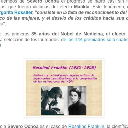
 tiempos de
Severo Ochoa
el progreso se narró casi sin 
icas, que fueron víctimas del efecto
Matilda
. Este fenómeno, d
garita Rossiter
,
"consiste en la falta de reconocimiento del
fico de las mujeres, y el desvío de los créditos hacia sus 
s".
e los primeros
85 años del Nobel de Medicina
,
el efecto 
a selección de los laureados:
de los 144 premiados solo cuatr
s
.
no a
Severo Ochoa
es el caso de
Rosalind Franklin
, la científ