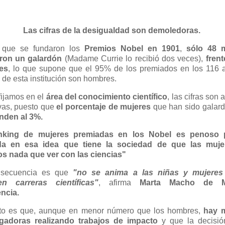
Las cifras de la desigualdad son demoledoras.
que se fundaron los
Premios Nobel en 1901
,
sólo 48 
eron un galardón
(Madame Currie lo recibió dos veces),
frent
es
, lo que supone que el 95% de los premiados en los 116 
a de esta institución son hombres.
fijamos en el
área del conocimiento científico
, las cifras son
vas, puesto que
el porcentaje de mujeres
que han sido galar
nden al 3%.
ánking de mujeres premiadas en los Nobel es penoso 
da en esa idea que tiene la sociedad de que las muje
s nada que ver con las ciencias"
nsecuencia es que
"no se anima a las niñas y mujeres
en carreras científicas"
, afirma
Marta Macho de M
ncia.
rto es que, aunque en menor número que los hombres,
hay 
igadoras realizando trabajos de impacto
y que la decisió