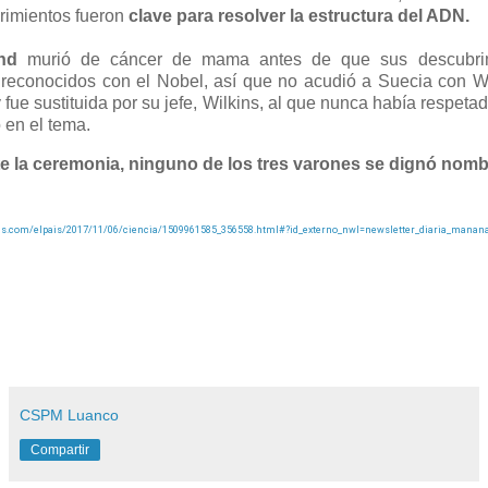
rimientos fueron
clave para resolver la estructura del ADN.
nd
murió de cáncer de mama antes de que sus descubri
 reconocidos con el Nobel, así que no acudió a Suecia con W
y fue sustituida por su jefe, Wilkins, al que nunca había respet
 en el tema.
e la ceremonia, ninguno de los tres varones se dignó nombr
pais.com/elpais/2017/11/06/ciencia/1509961585_356558.html#?id_externo_nwl=newsletter_diaria_mana
CSPM Luanco
Compartir