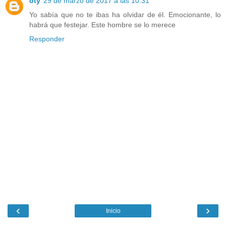
oty
29 de marzo de 2017 a las 10:31
Yo sabía que no te ibas ha olvidar de él. Emocionante, lo
habrá que festejar. Este hombre se lo merece
Responder
‹
›
Inicio