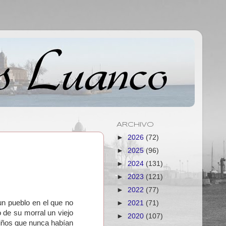
ARCHIVO
►
2026
(72)
►
2025
(96)
►
2024
(131)
►
2023
(121)
►
2022
(77)
un pueblo en el que no
►
2021
(71)
 de su morral un viejo
►
2020
(107)
niños que nunca habían