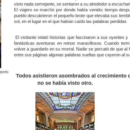
visto nada semejante, se sentaron a su alrededor a escucharl
El viajero se marchó por donde había venido; tiempo despu
pueblo descubrieron el pequeño brote que elevaba sus temblo
sol, en el lugar en el que habían caído las palabras perdidas
El visitante relató historias que fascinaron a sus oyentes y
fantásticas aventuras en reinos maravillosos. Cuando termi
volver a guardarlo en su morral. Nadie se percató de que al
entre sus páginas algunas palabras sueltas que cayeron al su
Oporto
Todos asistieron asombrados al crecimiento 
no se había visto otro.