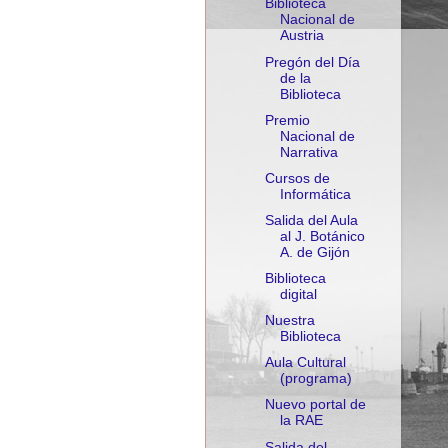
Biblioteca
Nacional de
Austria
Pregón del Día
de la
Biblioteca
Premio
Nacional de
Narrativa
Cursos de
Informática
Salida del Aula
al J. Botánico
A. de Gijón
Biblioteca
digital
Nuestra
Biblioteca
Aula Cultural
(programa)
Nuevo portal de
la RAE
Salida del