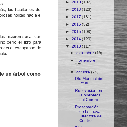
►
2019
(102)
o .
►
2018
(123)
és, los habitantes del
rosas hojitas hacía el
►
2017
(131)
►
2016
(92)
►
2015
(109)
 les hicieron soñar con
►
2014
(129)
nó cerró el libro para
▼
2013
(117)
 hacerlo, escapaban de
►
diciembre
(19)
elo.
►
noviembre
(17)
▼
octubre
(24)
de un árbol como
Día Mundial del
Ictus
Renovación en
la biblioteca
del Centro
Presentación
de la nueva
Directora del
Centro