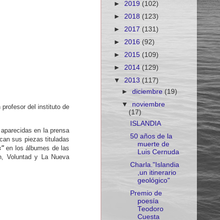
►
2019
(102)
►
2018
(123)
►
2017
(131)
►
2016
(92)
►
2015
(109)
►
2014
(129)
▼
2013
(117)
►
diciembre
(19)
▼
noviembre
rofesor del instituto de
(17)
ISLANDIA
s aparecidas en la prensa
50 años de la
can sus piezas tituladas
muerte de
s"
en los álbumes de las
Luis Cernuda
ón, Voluntad y La Nueva
Charla."Islandia
,un itinerario
geológico"
Premio de
poesía
Teodoro
Cuesta