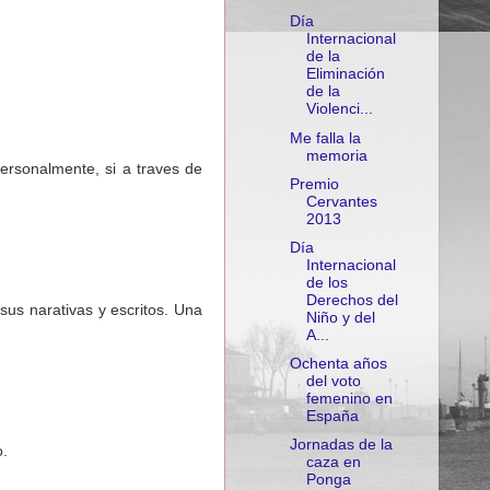
Día
Internacional
de la
Eliminación
de la
Violenci...
Me falla la
memoria
personalmente, si a traves de
Premio
Cervantes
2013
Día
Internacional
de los
Derechos del
us narativas y escritos. Una
Niño y del
A...
Ochenta años
del voto
femenino en
España
Jornadas de la
o.
caza en
Ponga