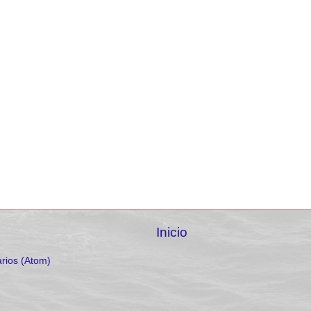
Inicio
rios (Atom)