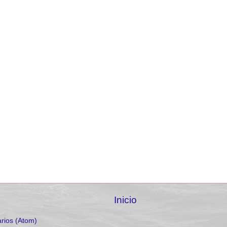
Inicio
rios (Atom)