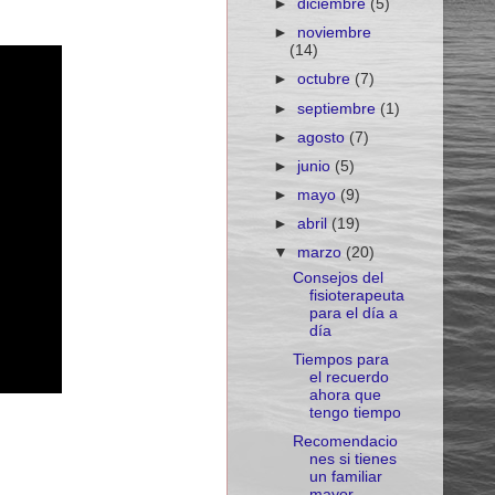
►
diciembre
(5)
►
noviembre
(14)
►
octubre
(7)
►
septiembre
(1)
►
agosto
(7)
►
junio
(5)
►
mayo
(9)
►
abril
(19)
▼
marzo
(20)
Consejos del
fisioterapeuta
para el día a
día
Tiempos para
el recuerdo
ahora que
tengo tiempo
Recomendacio
nes si tienes
SUSCRIBIRSE
un familiar
mayor