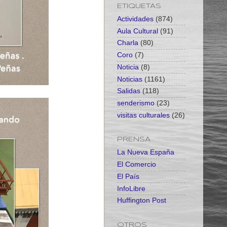
ETIQUETAS
Actividades
(874)
Aula Cultural
(91)
Charla
(80)
Coro
(7)
Noticia
(8)
Noticias
(1161)
Salidas
(118)
senderismo
(23)
visitas culturales
(26)
PRENSA
La Nueva España
El Comercio
El País
InfoLibre
Huffington Post
OTROS