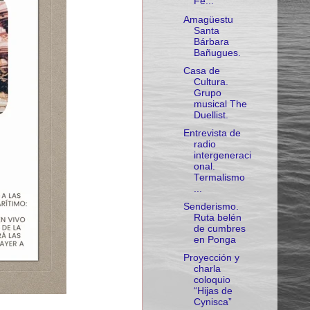
Fe...
Amagüestu
Santa
Bárbara
Bañugues.
Casa de
Cultura.
Grupo
musical The
Duellist.
Entrevista de
radio
intergeneraci
onal.
Termalismo
...
Senderismo.
Ruta belén
de cumbres
en Ponga
Proyección y
charla
coloquio
“Hijas de
Cynisca”