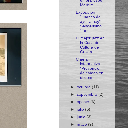
en el Museo
Marítim...
Exposición
“Luanco de
ayer a hoy”.
Senderismo
“Fae...
El mejor jazz en
la Casa de
Cultura de
Gozón
Charla
informativa
“Prevención
de caídas en
el dom...
►
octubre
(11)
►
septiembre
(2)
►
agosto
(6)
►
julio
(6)
►
junio
(3)
►
mayo
(9)