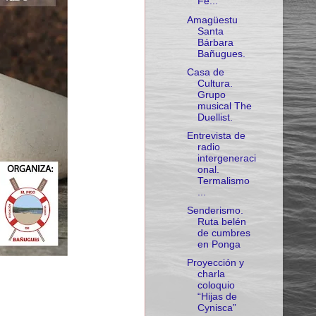
Fe...
Amagüestu
Santa
Bárbara
Bañugues.
Casa de
Cultura.
Grupo
musical The
Duellist.
Entrevista de
radio
intergeneraci
onal.
Termalismo
...
Senderismo.
Ruta belén
de cumbres
en Ponga
Proyección y
charla
coloquio
“Hijas de
Cynisca”