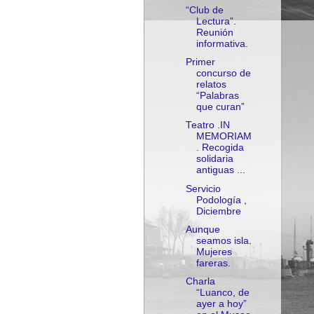
“Club de
Lectura”.
Reunión
informativa.
Primer
concurso de
relatos
“Palabras
que curan”
Teatro .IN
MEMORIAM
. Recogida
solidaria
antiguas ...
Servicio
Podología ,
Diciembre
Aunque
seamos isla.
Mujeres
fareras.
Charla
“Luanco, de
ayer a hoy”