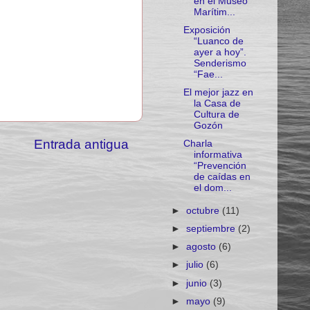
en el Museo
Marítim...
Exposición
“Luanco de
ayer a hoy”.
Senderismo
“Fae...
El mejor jazz en
la Casa de
Cultura de
Gozón
Entrada antigua
Charla
informativa
“Prevención
de caídas en
el dom...
►
octubre
(11)
►
septiembre
(2)
►
agosto
(6)
►
julio
(6)
►
junio
(3)
►
mayo
(9)