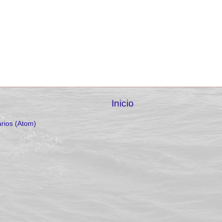
Inicio
rios (Atom)