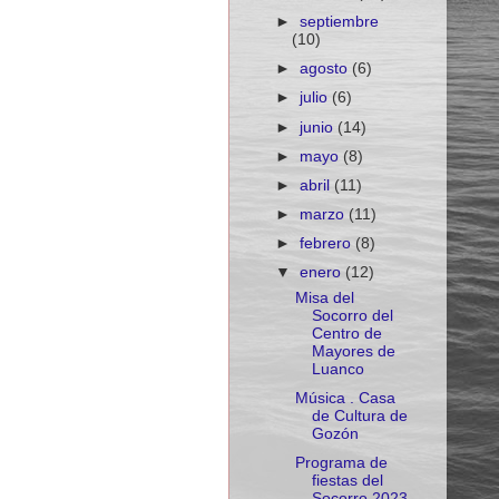
►
septiembre
(10)
►
agosto
(6)
►
julio
(6)
►
junio
(14)
►
mayo
(8)
►
abril
(11)
►
marzo
(11)
►
febrero
(8)
▼
enero
(12)
Misa del
Socorro del
Centro de
Mayores de
Luanco
Música . Casa
de Cultura de
Gozón
Programa de
fiestas del
Socorro 2023