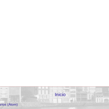
Inicio
rios (Atom)