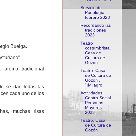
Servicio de
Podología
febrero 2023
Recordando las
tradiciones
2023
Teatro
rgio Buelga.
costumbrista.
Casa de
asturiano”
Cultura de
Gozón
 aroma tradicional
Teatro. Casa
de Cultura de
Gozón .
“¡Milagro!
de se dan todas las
Actividades
hacen cada uno de los
Centro Social
Personas
Mayores
chas, muchas risas
2023
Teatro. Casa
de Cultura de
Gozón