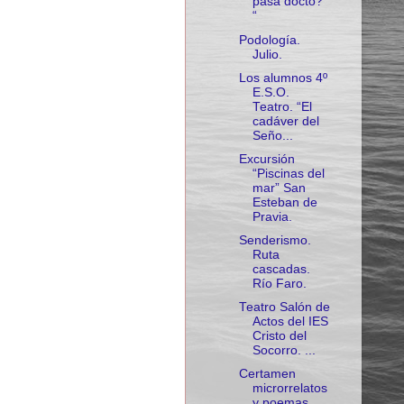
pasa doctó?
“
Podología.
Julio.
Los alumnos 4º
E.S.O.
Teatro. “El
cadáver del
Seño...
Excursión
“Piscinas del
mar” San
Esteban de
Pravia.
Senderismo.
Ruta
cascadas.
Río Faro.
Teatro Salón de
Actos del IES
Cristo del
Socorro. ...
Certamen
microrrelatos
y poemas