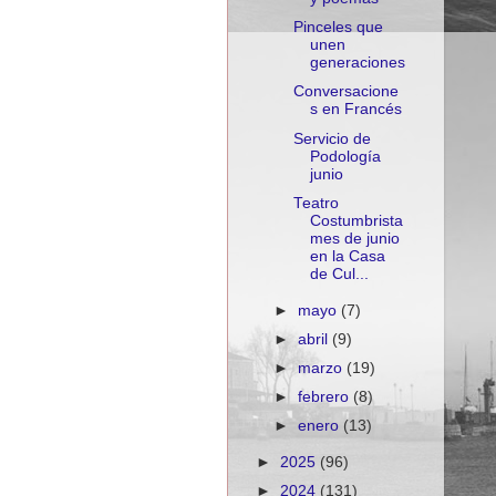
Pinceles que
unen
generaciones
Conversacione
s en Francés
Servicio de
Podología
junio
Teatro
Costumbrista
mes de junio
en la Casa
de Cul...
►
mayo
(7)
►
abril
(9)
►
marzo
(19)
►
febrero
(8)
►
enero
(13)
►
2025
(96)
►
2024
(131)