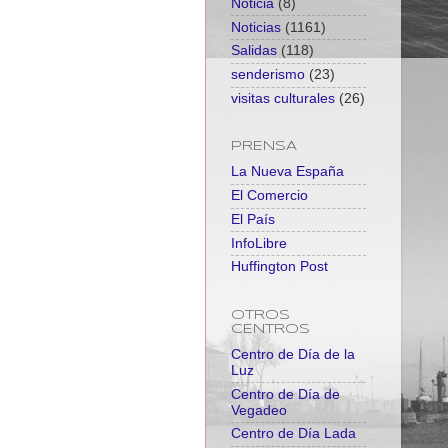
Noticia
(8)
Noticias
(1161)
Salidas
(118)
senderismo
(23)
visitas culturales
(26)
PRENSA
La Nueva España
El Comercio
El País
InfoLibre
Huffington Post
OTROS
CENTROS
Centro de Día de la
Luz
Centro de Día de
Vegadeo
Centro de Día Lada