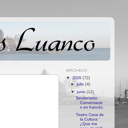
ARCHIVO
▼
2026
(72)
►
julio
(4)
▼
junio
(12)
Senderismo.
Conversació
n en francés.
Teatro Casa de
la Cultura “
¿Que me