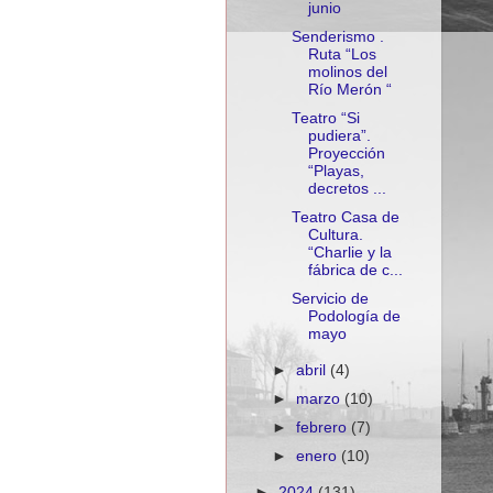
junio
Senderismo .
Ruta “Los
molinos del
Río Merón “
Teatro “Si
pudiera”.
Proyección
“Playas,
decretos ...
Teatro Casa de
Cultura.
“Charlie y la
fábrica de c...
Servicio de
Podología de
mayo
►
abril
(4)
►
marzo
(10)
►
febrero
(7)
►
enero
(10)
►
2024
(131)