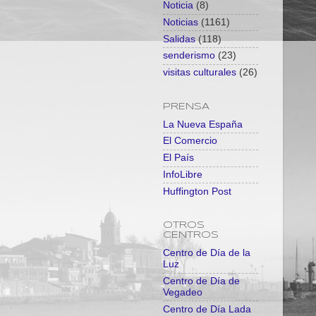
Noticia
(8)
Noticias
(1161)
Salidas
(118)
senderismo
(23)
visitas culturales
(26)
PRENSA
La Nueva España
El Comercio
El País
InfoLibre
Huffington Post
OTROS
CENTROS
Centro de Día de la
Luz
Centro de Día de
Vegadeo
Centro de Día Lada