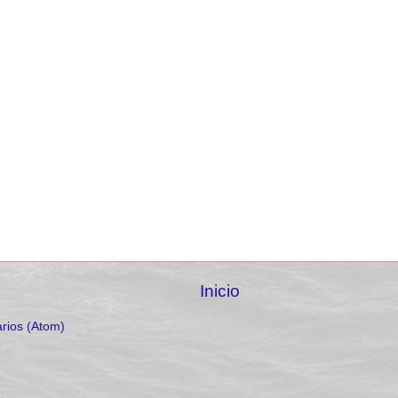
Inicio
rios (Atom)