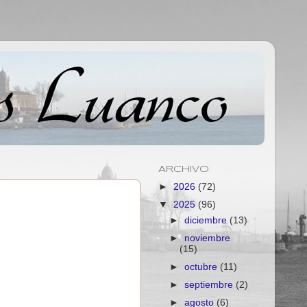
ARCHIVO
►
2026
(72)
▼
2025
(96)
►
diciembre
(13)
►
noviembre
(15)
►
octubre
(11)
►
septiembre
(2)
►
agosto
(6)