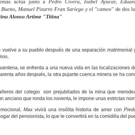
demás actúa junto a
Pedro Civera, Isabel Ayúcar, Eduar
 Bueno, Manuel Pizarro Fran Sariego y el "cameo"
de dos l
ina Alonso Artime "Titina"
 vuelve a su pueblo después de una separación matrimonial y
ios.
cuentena, se enfrenta a una nueva vida en las localizaciones d
uarenta años después, la otra pujante cuenca minera se ha con
ñeros del colegio son prejubilados de la mina que merodea
un anciano que ronda los noventa, le impone unas estrictas no
emocional,
Max
vivirá una insólita historia de amor con
Pied
ogar del pensionista, lo que le convertirá en la comidilla del pu