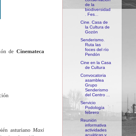
de la
biodiversidad
. Fes...
Cine. Casa de
la Cultura de
Gozón
Senderismo.
Ruta las
foces del río
ción de
Cinemateca
Pendón
Cine en la Casa
de Cultura
Convocatoria
asamblea
Grupo
Senderismo
ción
del Centro ...
Servicio
Podología
febrero
Reunión
informativa
bién asturiano
Maxi
actividades
acuáticas y