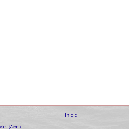
Inicio
rios (Atom)