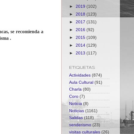
►
2019
(102)
►
2018
(123)
►
2017
(131)
►
2016
(92)
tacas, se recomienda a
►
2015
(109)
isma .
►
2014
(129)
►
2013
(117)
ETIQUETAS
Actividades
(874)
Aula Cultural
(91)
Charla
(80)
Coro
(7)
Noticia
(8)
Noticias
(1161)
Salidas
(118)
senderismo
(23)
visitas culturales
(26)