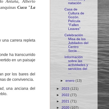
do Antuña, Alberto
natación
uanquinas
Cuca "La
Casa de
Cultura de
Gozón.
Película
“Fallen
Leaves”
Celebración
Misa de los
 una carrera repleta
Jubilados del
Centro
Socia...
onde ha transcurrido
Información
vertido en un paisaje
sobre las
actividades y
servicios del
...
n por los bares del
rmas de convivencia.
►
enero
(13)
ad
, una anciana del
►
2023
(121)
eblo.
►
2022
(77)
►
2021
(71)
►
2020
(107)