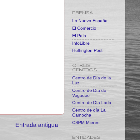
PRENSA
La Nueva España
El Comercio
El País
InfoLibre
Huffington Post
OTROS
CENTROS
Centro de Día de la
Luz
Centro de Día de
Vegadeo
Centro de Día Lada
Centro de día La
Camocha
CSPM Mieres
Entrada antigua
ENTIDADES