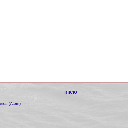
Inicio
rios (Atom)