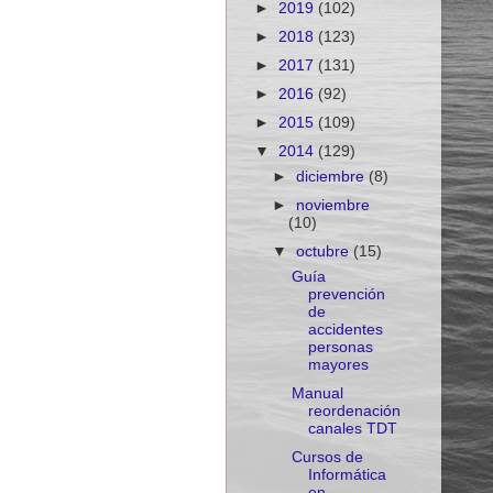
►
2019
(102)
►
2018
(123)
►
2017
(131)
►
2016
(92)
►
2015
(109)
▼
2014
(129)
►
diciembre
(8)
►
noviembre
(10)
▼
octubre
(15)
Guía
prevención
de
accidentes
personas
mayores
Manual
reordenación
canales TDT
Cursos de
Informática
en