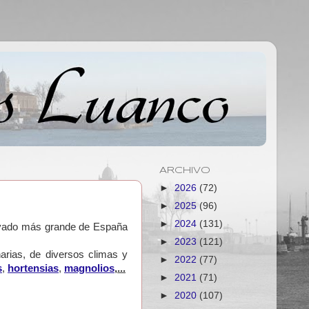
ARCHIVO
►
2026
(72)
►
2025
(96)
►
2024
(131)
privado más grande de España
►
2023
(121)
arias, de diversos climas y
►
2022
(77)
s
,
hortensias
,
magnolios
,...
►
2021
(71)
►
2020
(107)