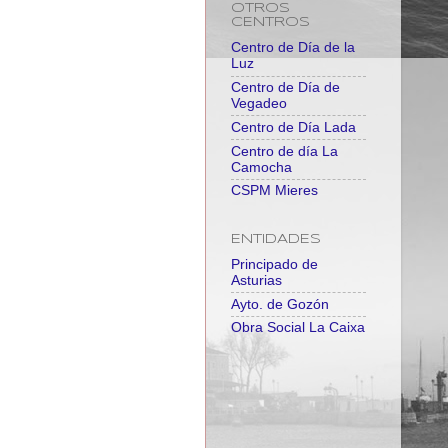
OTROS
CENTROS
Centro de Día de la
Luz
Centro de Día de
Vegadeo
Centro de Día Lada
Centro de día La
Camocha
CSPM Mieres
ENTIDADES
Principado de
Asturias
Ayto. de Gozón
Obra Social La Caixa