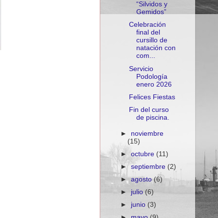
“Silvidos y
Gemidos”
Celebración
final del
cursillo de
natación con
com...
Servicio
Podología
enero 2026
Felices Fiestas
Fin del curso
de piscina.
►
noviembre
(15)
►
octubre
(11)
►
septiembre
(2)
►
agosto
(6)
►
julio
(6)
►
junio
(3)
►
mayo
(9)