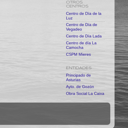
OTROS
CENTROS
Centro de Día de la
Luz
Centro de Día de
Vegadeo
Centro de Día Lada
Centro de día La
Camocha
CSPM Mieres
ENTIDADES
Principado de
Asturias
Ayto. de Gozón
Obra Social La Caixa