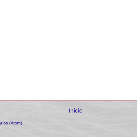
Inicio
rios (Atom)