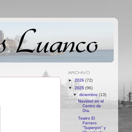
ARCHIVO
►
2026
(72)
▼
2025
(96)
▼
diciembre
(13)
Navidad en el
Centro de
Día.
Teatro El
Ferrero
“Superpín” y