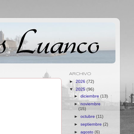
ARCHIVO
►
2026
(72)
▼
2025
(96)
►
diciembre
(13)
►
noviembre
(15)
►
octubre
(11)
►
septiembre
(2)
►
agosto
(6)