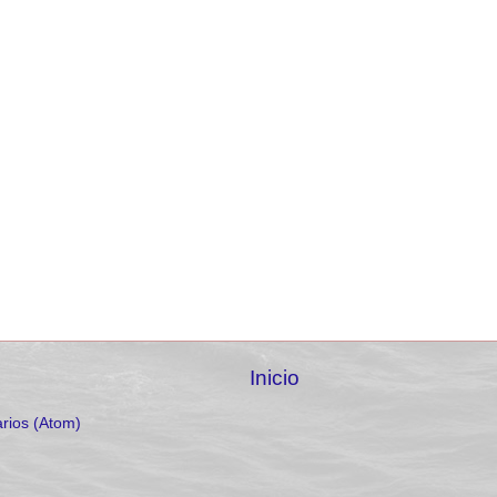
Inicio
rios (Atom)