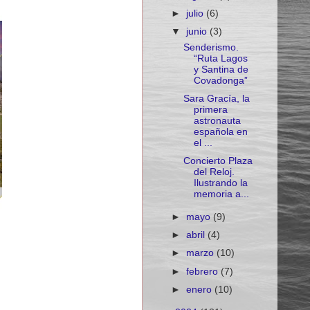
►
julio
(6)
▼
junio
(3)
Senderismo.
“Ruta Lagos
y Santina de
Covadonga”
Sara Gracía, la
primera
astronauta
española en
el ...
Concierto Plaza
del Reloj.
Ilustrando la
memoria a...
►
mayo
(9)
►
abril
(4)
►
marzo
(10)
►
febrero
(7)
►
enero
(10)