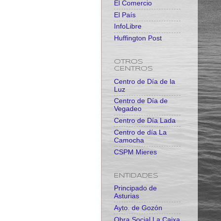
El Comercio
El País
InfoLibre
Huffington Post
OTROS
CENTROS
Centro de Día de la
Luz
Centro de Día de
Vegadeo
Centro de Día Lada
Centro de día La
Camocha
CSPM Mieres
ENTIDADES
Principado de
Asturias
Ayto. de Gozón
Obra Social La Caixa