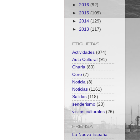
►
2016
(92)
►
2015
(109)
►
2014
(129)
►
2013
(117)
ETIQUETAS
Actividades
(874)
Aula Cultural
(91)
Charla
(80)
Coro
(7)
Noticia
(8)
Noticias
(1161)
Salidas
(118)
senderismo
(23)
visitas culturales
(26)
PRENSA
La Nueva España