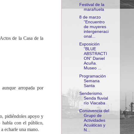
Festival de la
marañuela
8 de marzo
“Encuentro
de muyeres
intergeneraci
onal...
 Actos de la Casa de la
Exposición
“BLUE
ABSTRACTI
ON” Daniel
Acuña.
Museo ...
Programación
Semana
Santa
a, aunque arropada por
Senderismo.
Senda fluvial
río Viacaba
Convivencia del
Grupo de
co, pidiéndoles apoyo y
Actividades
 habla con el público,
Acuáticas y
a a echarle una mano.
N...