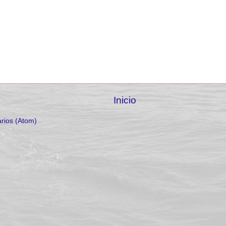
Inicio
rios (Atom)