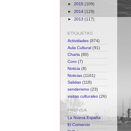
►
2015
(109)
►
2014
(129)
►
2013
(117)
ETIQUETAS
Actividades
(874)
Aula Cultural
(91)
Charla
(80)
Coro
(7)
Noticia
(8)
Noticias
(1161)
Salidas
(118)
senderismo
(23)
visitas culturales
(26)
PRENSA
La Nueva España
El Comercio