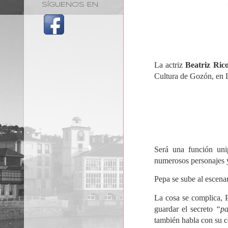
SÍGUENOS EN
La actriz
Beatriz Ric
Cultura de Gozón, en L
Será una función unip
numerosos personajes y
Pepa se sube al escenar
La cosa se complica, P
guardar el secreto
“pa 
también habla con su 