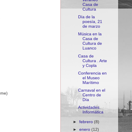
Casa de
Cultura
Día de la
poesía, 21
de marzo
Música en la
Casa de
Cultura de
Luanco
Casa de
Cultura . Arte
y Copla
Conferencia en
el Museo
Marítimo
Carnaval en el
rme)
Centro de
Día
Actividades.
Informática
►
febrero
(8)
►
enero
(12)