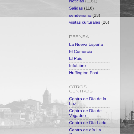
Noticias
(1161)
Salidas
(118)
senderismo
(23)
visitas culturales
(26)
PRENSA
La Nueva España
El Comercio
El País
InfoLibre
Huffington Post
OTROS
CENTROS
Centro de Día de la
Luz
Centro de Día de
Vegadeo
Centro de Día Lada
Centro de día La