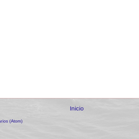
Inicio
rios (Atom)