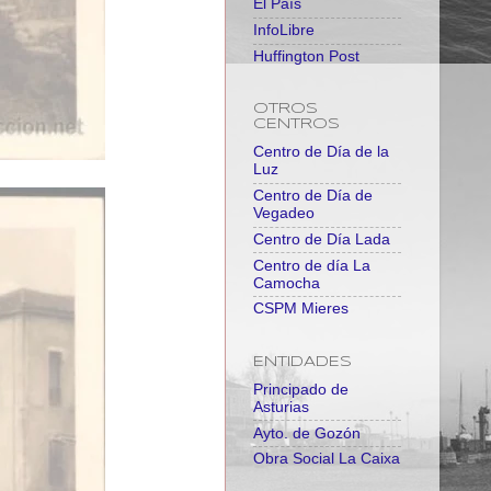
El País
InfoLibre
Huffington Post
OTROS
CENTROS
Centro de Día de la
Luz
Centro de Día de
Vegadeo
Centro de Día Lada
Centro de día La
Camocha
CSPM Mieres
ENTIDADES
Principado de
Asturias
Ayto. de Gozón
Obra Social La Caixa