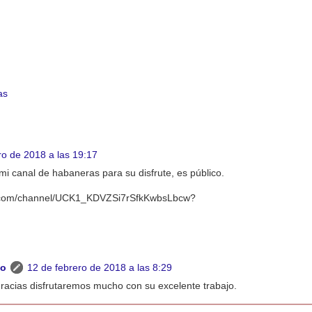
as
ro de 2018 a las 19:17
mi canal de habaneras para su disfrute, es público.
e.com/channel/UCK1_KDVZSi7rSfkKwbsLbcw?
o
12 de febrero de 2018 a las 8:29
acias disfrutaremos mucho con su excelente trabajo.