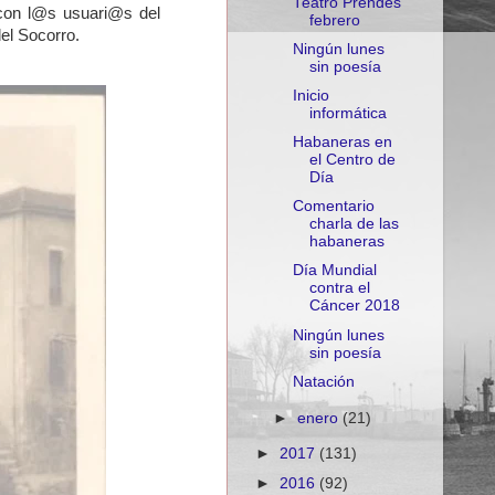
Teatro Prendes
n con l@s usuari@s del
febrero
del Socorro.
Ningún lunes
sin poesía
Inicio
informática
Habaneras en
el Centro de
Día
Comentario
charla de las
habaneras
Día Mundial
contra el
Cáncer 2018
Ningún lunes
sin poesía
Natación
►
enero
(21)
►
2017
(131)
►
2016
(92)