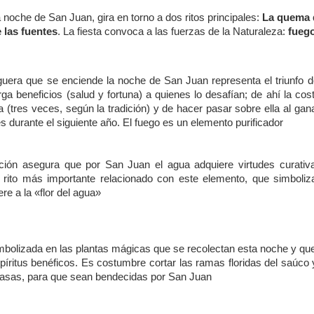
la noche de San Juan, gira en torno a dos ritos principales:
La quema 
 las fuentes
.
La fiesta convoca a las fuerzas de la Naturaleza:
fuego
guera que se enciende la noche de San Juan representa el triunfo de
rga beneficios (salud y fortuna) a quienes lo desafían; de ahí la cos
 (tres veces, según la tradición) y de hacer pasar sobre ella al gana
 durante el siguiente año. El fuego es un elemento purificador
ción asegura que por San Juan el agua adquiere virtudes curativa
rito más importante relacionado con este elemento, que simboliza
iere a la «flor del agua»
imbolizada en las plantas mágicas que se recolectan esta noche y que 
píritus benéficos. Es costumbre cortar las ramas floridas del saúco 
 casas, para que sean bendecidas por San Juan