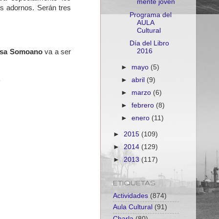
mente joven
os adornos. Serán tres
Programa del
AULA
Cultural
Día del Libro
2016
sa Somoano
va a ser
►
mayo
(5)
.
►
abril
(9)
►
marzo
(6)
►
febrero
(8)
►
enero
(11)
►
2015
(109)
►
2014
(129)
►
2013
(117)
ETIQUETAS
Actividades
(874)
Aula Cultural
(91)
Charla
(80)