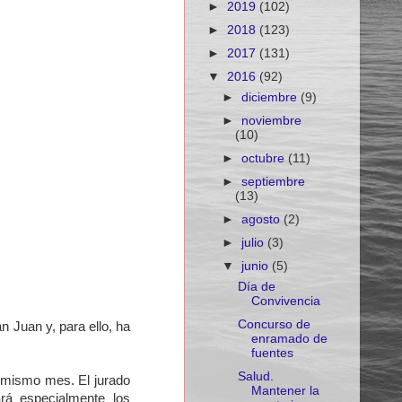
►
2019
(102)
►
2018
(123)
►
2017
(131)
▼
2016
(92)
►
diciembre
(9)
►
noviembre
(10)
►
octubre
(11)
►
septiembre
(13)
►
agosto
(2)
►
julio
(3)
▼
junio
(5)
Día de
Convivencia
Concurso de
n Juan y, para ello, ha
enramado de
fuentes
Salud.
l mismo mes. El jurado
Mantener la
ará especialmente los