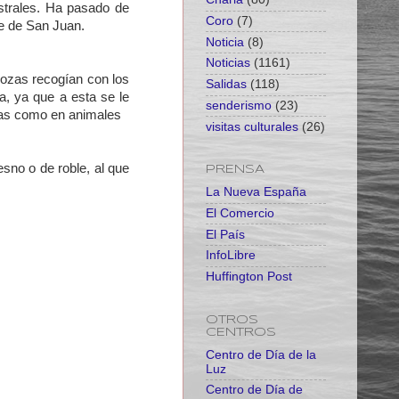
strales. Ha pasado de
Coro
(7)
he de San Juan.
Noticia
(8)
Noticias
(1161)
mozas recogían con los
Salidas
(118)
a, ya que a esta se le
senderismo
(23)
nas como en animales
visitas culturales
(26)
sno o de roble, al que
PRENSA
La Nueva España
El Comercio
El País
InfoLibre
Huffington Post
OTROS
CENTROS
Centro de Día de la
Luz
Centro de Día de