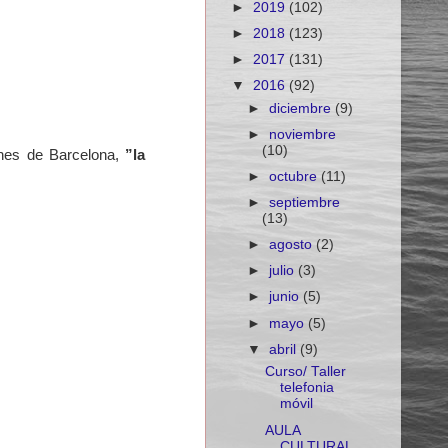
►
2019
(102)
►
2018
(123)
►
2017
(131)
▼
2016
(92)
►
diciembre
(9)
►
noviembre
(10)
nes de Barcelona,
”la
►
octubre
(11)
►
septiembre
(13)
►
agosto
(2)
►
julio
(3)
►
junio
(5)
►
mayo
(5)
▼
abril
(9)
Curso/ Taller
telefonia
móvil
AULA
CULTURAL