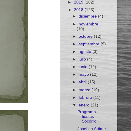
►
2019
(102)
▼
2018
(123)
►
diciembre
(4)
►
noviembre
(10)
►
octubre
(12)
►
septiembre
(9)
►
agosto
(3)
►
julio
(4)
►
junio
(12)
►
mayo
(12)
►
abril
(15)
►
marzo
(10)
►
febrero
(11)
▼
enero
(21)
Programa
fiestas
Socorro
Josefina Artime