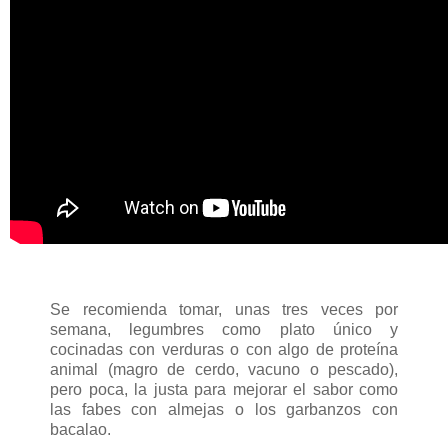
Se recomienda tomar, unas tres veces por
semana, legumbres como plato único y
cocinadas con verduras o con algo de proteína
animal (magro de cerdo, vacuno o pescado),
pero poca, la justa para mejorar el sabor como
las fabes con almejas o los garbanzos con
bacalao.