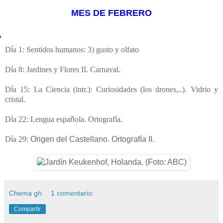
MES DE FEBRERO
•
D
í
a 1: Sentidos humanos: 3) gusto y olfato
•
D
í
a 8: Jardines y Flores II. Carnaval.
•
D
í
a 15: La Ciencia (intr.): Curiosidades
(los
drones,..).
Vidrio y
cristal.
D
í
a 22: Lengua espa
ñ
ola. Ortograf
í
a
.
D
í
a 29:
Origen del Castellano. Ortografía II.
Chema gh
1 comentario:
Compartir