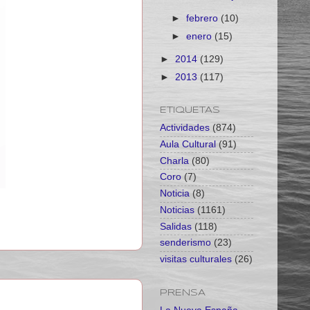
►
febrero
(10)
►
enero
(15)
►
2014
(129)
►
2013
(117)
ETIQUETAS
Actividades
(874)
Aula Cultural
(91)
Charla
(80)
Coro
(7)
Noticia
(8)
Noticias
(1161)
Salidas
(118)
senderismo
(23)
visitas culturales
(26)
PRENSA