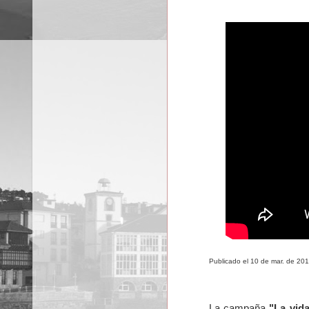
Publicado el 10 de mar. de 20
La campaña
"La vid