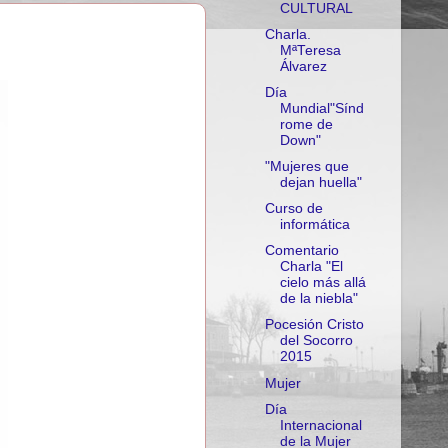
CULTURAL
Charla.
MªTeresa
Álvarez
Día
Mundial"Sínd
rome de
Down"
"Mujeres que
dejan huella"
Curso de
informática
Comentario
Charla "El
cielo más allá
de la niebla"
Pocesión Cristo
del Socorro
2015
Mujer
Día
Internacional
de la Mujer