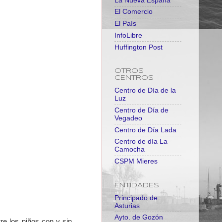
La Nueva España
El Comercio
El País
InfoLibre
Huffington Post
OTROS
CENTROS
Centro de Día de la
Luz
Centro de Día de
Vegadeo
Centro de Día Lada
Centro de día La
Camocha
CSPM Mieres
ENTIDADES
Principado de
Asturias
Ayto. de Gozón
re los niños con y sin