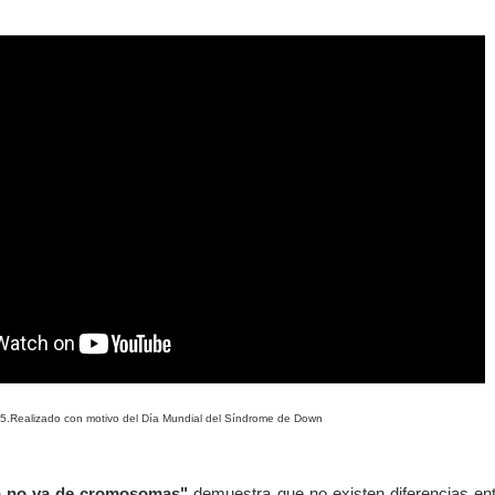
15.Realizado con motivo del Día Mundial del Síndrome de Down
a no va de cromosomas"
demuestra que no existen diferencias ent