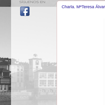
SÍGUENOS EN
Charla. MªTeresa Álva