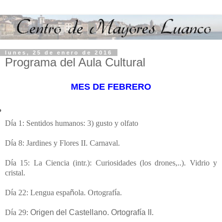
lunes, 25 de enero de 2016
Programa del Aula Cultural
MES DE FEBRERO
•
D
í
a 1: Sentidos humanos: 3) gusto y olfato
•
D
í
a 8: Jardines y Flores II. Carnaval.
•
D
í
a 15: La Ciencia (intr.): Curiosidades
(los
drones,..).
Vidrio y
cristal.
D
í
a 22: Lengua espa
ñ
ola. Ortograf
í
a
.
D
í
a 29:
Origen del Castellano. Ortografía II.