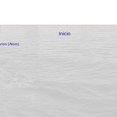
Inicio
rios (Atom)