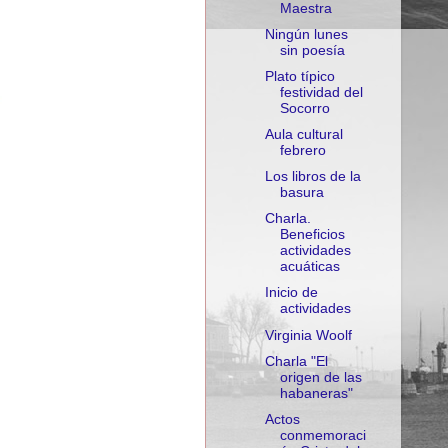
Maestra
Ningún lunes
sin poesía
Plato típico
festividad del
Socorro
Aula cultural
febrero
Los libros de la
basura
Charla.
Beneficios
actividades
acuáticas
Inicio de
actividades
Virginia Woolf
Charla "El
origen de las
habaneras"
Actos
conmemoraci