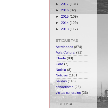
►
2017
(131)
►
2016
(92)
►
2015
(109)
►
2014
(129)
►
2013
(117)
ETIQUETAS
Actividades
(874)
Aula Cultural
(91)
Charla
(80)
Coro
(7)
Noticia
(8)
Noticias
(1161)
Salidas
(118)
senderismo
(23)
visitas culturales
(26)
PRENSA