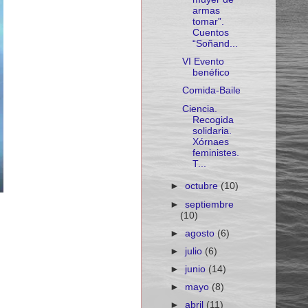
armas
tomar”.
Cuentos
“Soñand...
VI Evento
benéfico
Comida-Baile
Ciencia.
Recogida
solidaria.
Xórnaes
feministes.
T...
►
octubre
(10)
►
septiembre
(10)
►
agosto
(6)
►
julio
(6)
►
junio
(14)
►
mayo
(8)
►
abril
(11)