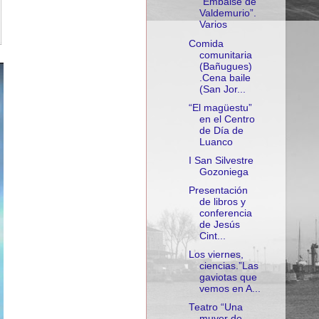
“Embalse de
Valdemurio”.
Varios
Comida
comunitaria
(Bañugues)
.Cena baile
(San Jor...
“El magüestu”
en el Centro
de Día de
Luanco
I San Silvestre
Gozoniega
Presentación
de libros y
conferencia
de Jesús
Cint...
Los viernes,
ciencias.”Las
gaviotas que
vemos en A...
Teatro “Una
muyer de