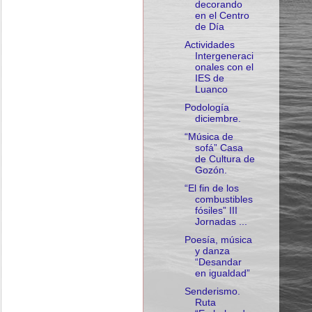
decorando
en el Centro
de Día
Actividades
Intergeneraci
onales con el
IES de
Luanco
Podología
diciembre.
“Música de
sofá” Casa
de Cultura de
Gozón.
“El fin de los
combustibles
fósiles” III
Jornadas ...
Poesía, música
y danza
“Desandar
en igualdad”
Senderismo.
Ruta