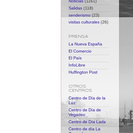
Noticias
(1161)
Salidas
(118)
senderismo
(23)
visitas culturales
(26)
PRENSA
La Nueva España
El Comercio
El País
InfoLibre
Huffington Post
OTROS
CENTROS
Centro de Día de la
Luz
Centro de Día de
Vegadeo
Centro de Día Lada
Centro de día La