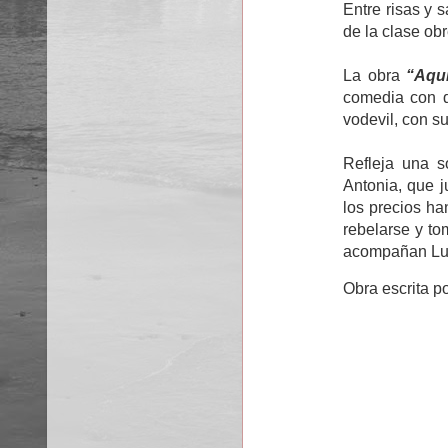
Entre risas y 
de la clase obr
La obra
“Aqu
comedia con d
vodevil, con s
Refleja una s
Antonia, que j
los precios ha
rebelarse y to
acompañan Luis
Obra escrita po