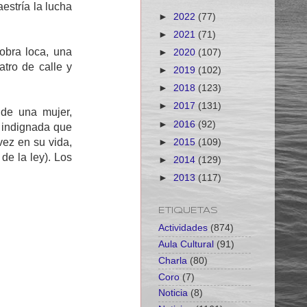
estría la lucha
►
2022
(77)
►
2021
(71)
obra loca, una
►
2020
(107)
tro de calle y
►
2019
(102)
►
2018
(123)
►
2017
(131)
 de una mujer,
►
2016
(92)
e indignada que
vez en su vida,
►
2015
(109)
de la ley). Los
►
2014
(129)
►
2013
(117)
ETIQUETAS
Actividades
(874)
Aula Cultural
(91)
Charla
(80)
Coro
(7)
Noticia
(8)