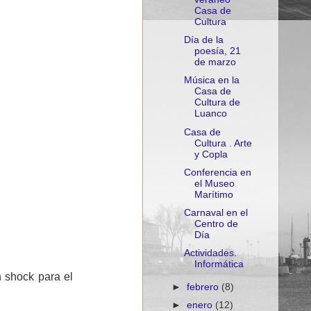
Casa de
Cultura
Día de la
poesía, 21
de marzo
Música en la
Casa de
Cultura de
Luanco
Casa de
Cultura . Arte
y Copla
Conferencia en
el Museo
Marítimo
Carnaval en el
Centro de
Día
Actividades.
Informática
 shock para el
►
febrero
(8)
►
enero
(12)