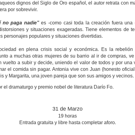
saqueos dignos del Siglo de Oro español, el autor retrata con ma
era por sobrevivir.
í no paga nadie”
es -como casi toda la creación fuera una 
istorsiones y situaciones exageradas. Tiene elementos de tea
us personajes populares y situaciones divertidas.
ociedad en plena crisis social y económica. Es la rebelión
unto a muchas otras mujeres de su barrio al ir de compras, v
n vuelto a subir y decide, uniendo el valor de todos y por una 
mar el comida sin pagar. Antonia vive con Juan (honesto oficial 
 y Margarita, una joven pareja que son sus amigos y vecinos.
r el dramaturgo y premio nobel de literatura Darío Fo.
31 de Marzo
19 horas
Entrada gratuita y libre hasta completar aforo.