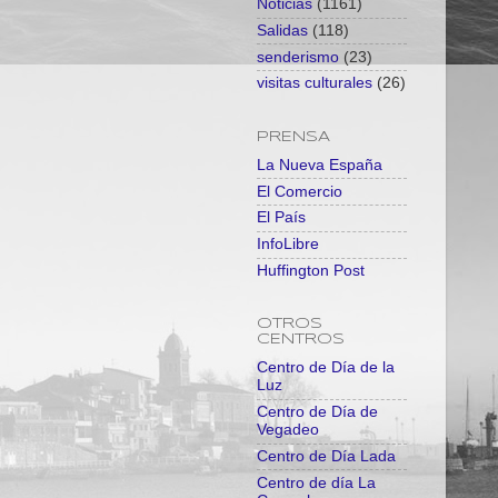
Noticias
(1161)
Salidas
(118)
senderismo
(23)
visitas culturales
(26)
PRENSA
La Nueva España
El Comercio
El País
InfoLibre
Huffington Post
OTROS
CENTROS
Centro de Día de la
Luz
Centro de Día de
Vegadeo
Centro de Día Lada
Centro de día La