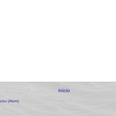
Inicio
rios (Atom)