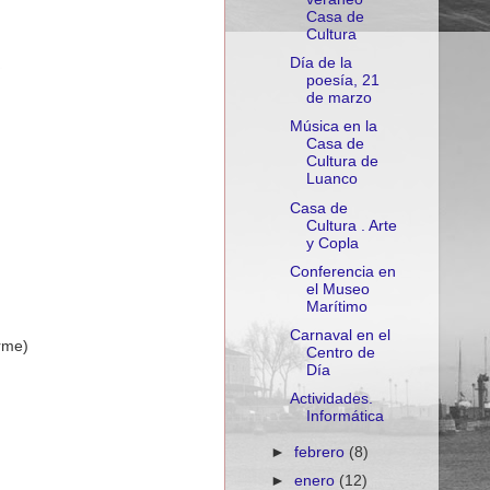
Casa de
Cultura
Día de la
poesía, 21
de marzo
Música en la
Casa de
Cultura de
Luanco
Casa de
Cultura . Arte
y Copla
Conferencia en
el Museo
Marítimo
Carnaval en el
rme)
Centro de
Día
Actividades.
Informática
►
febrero
(8)
►
enero
(12)