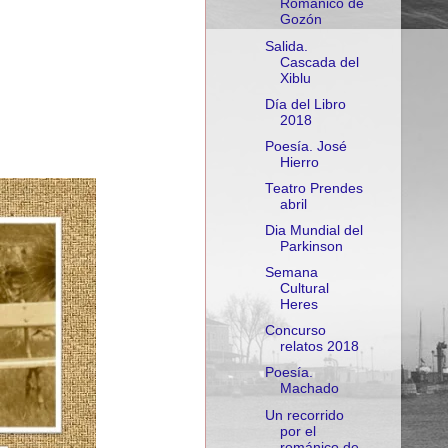
Románico de
Gozón
Salida.
Cascada del
Xiblu
Día del Libro
2018
Poesía. José
Hierro
Teatro Prendes
abril
Dia Mundial del
Parkinson
Semana
Cultural
Heres
Concurso
relatos 2018
Poesía.
Machado
Un recorrido
por el
románico de