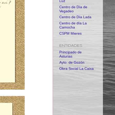
Luz
Centro de Día de
Vegadeo
Centro de Día Lada
Centro de día La
Camocha
CSPM Mieres
ENTIDADES
Principado de
Asturias
Ayto. de Gozón
Obra Social La Caixa