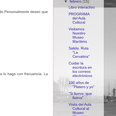
▼
febrero
(15)
Libro interactivo
tado.Personalmente deseo que
PROGRAMA
del Aula
Cultural
Visitamos
Nuestro
Museo
Marítimo
Salida. Ruta
"La
Cervatina"
Cuidar la
escritura en
los correos
e lo hago con frecuencia. La
electrónicos
100 años de
"Platero y yo"
"Si llueve, que
llueva"
Visita del Aula
Cultural al
Museo