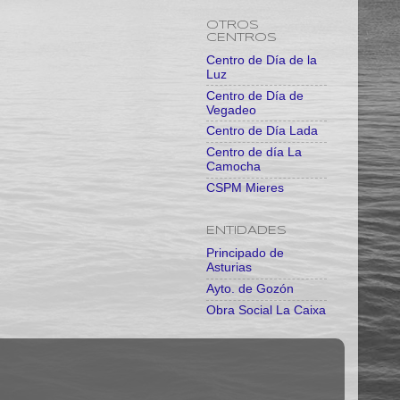
OTROS
CENTROS
Centro de Día de la
Luz
Centro de Día de
Vegadeo
Centro de Día Lada
Centro de día La
Camocha
CSPM Mieres
ENTIDADES
Principado de
Asturias
Ayto. de Gozón
Obra Social La Caixa