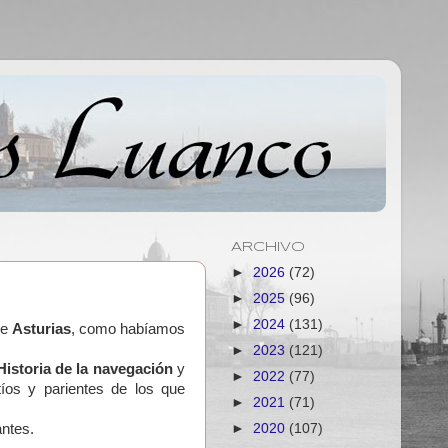
ARCHIVO
►
2026
(72)
►
2025
(96)
►
2024
(131)
e
Asturias
, como habíamos
►
2023
(121)
Historia de la navegación
y
►
2022
(77)
íos y parientes de los que
►
2021
(71)
antes.
►
2020
(107)