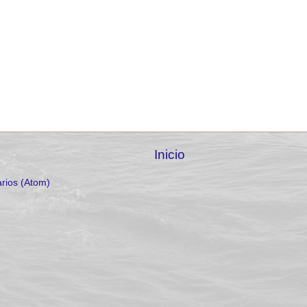
Inicio
rios (Atom)