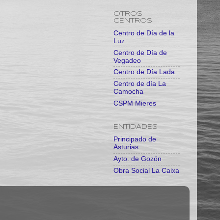
OTROS
CENTROS
Centro de Día de la
Luz
Centro de Día de
Vegadeo
Centro de Día Lada
Centro de día La
Camocha
CSPM Mieres
ENTIDADES
Principado de
Asturias
Ayto. de Gozón
Obra Social La Caixa