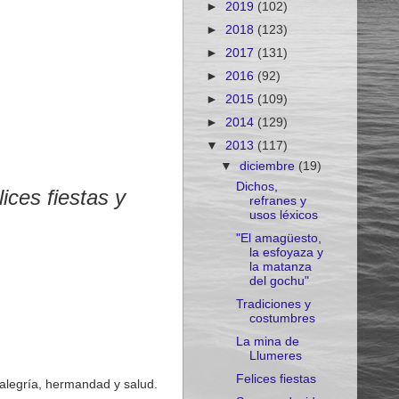
►
2019
(102)
►
2018
(123)
►
2017
(131)
►
2016
(92)
►
2015
(109)
►
2014
(129)
▼
2013
(117)
▼
diciembre
(19)
Dichos,
ces fiestas y
refranes y
usos léxicos
"El amagüesto,
la esfoyaza y
la matanza
del gochu"
Tradiciones y
costumbres
La mina de
Llumeres
Felices fiestas
 alegría, hermandad y salud.