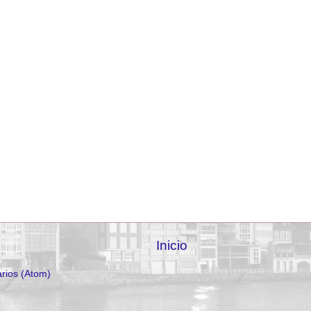
Inicio
rios (Atom)