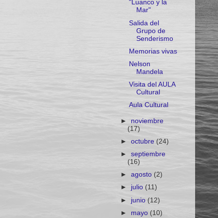
"Luanco y la
Mar"
Salida del
Grupo de
Senderismo
Memorias vivas
Nelson
Mandela
Visita del AULA
Cultural
Aula Cultural
►
noviembre
(17)
►
octubre
(24)
►
septiembre
(16)
►
agosto
(2)
►
julio
(11)
►
junio
(12)
►
mayo
(10)