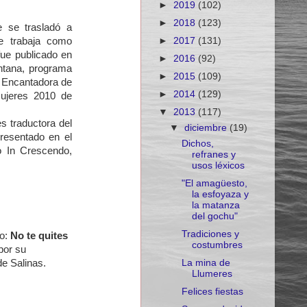
►
2019
(102)
►
2018
(123)
 se trasladó a
►
2017
(131)
e trabaja como
fue publicado en
►
2016
(92)
ntana, programa
►
2015
(109)
 Encantadora de
►
2014
(129)
Mujeres 2010 de
▼
2013
(117)
s traductora del
▼
diciembre
(19)
resentado en el
Dichos,
ro In Crescendo,
refranes y
usos léxicos
"El amagüesto,
la esfoyaza y
la matanza
del gochu"
Tradiciones y
io:
No te quites
costumbres
por su
La mina de
de Salinas.
Llumeres
Felices fiestas