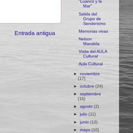
"Luanco y la
Mar"
Salida del
Grupo de
Senderismo
Memorias vivas
Entrada antigua
Nelson
Mandela
Visita del AULA
Cultural
Aula Cultural
►
noviembre
(17)
►
octubre
(24)
►
septiembre
(16)
►
agosto
(2)
►
julio
(11)
►
junio
(12)
►
mayo
(10)