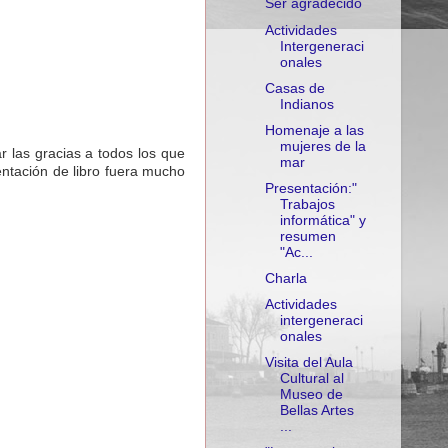
Ser agradecido
Actividades
Intergeneraci
onales
Casas de
Indianos
Homenaje a las
mujeres de la
ar las gracias a todos los que
mar
entación de libro fuera mucho
Presentación:"
Trabajos
informática" y
resumen
"Ac...
Charla
Actividades
intergeneraci
onales
Visita del Aula
Cultural al
Museo de
Bellas Artes
...