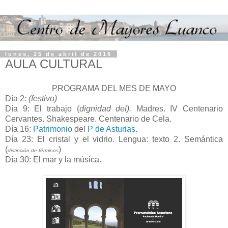
lunes, 25 de abril de 2016
AULA CULTURAL
PROGRAMA DEL MES DE MAYO
Día 2
: (festivo)
Día 9: El trabajo (
dignidad del).
Madres.
IV Centenario
Cervantes. Shakespeare. Centenario de Cela.
Día 16:
Patrimonio
del
P de Asturias
.
Día 23: El cristal y el vidrio. Lengua: texto 2. Semántica
(
)
distinción de términos
Día 30: El mar y la música.