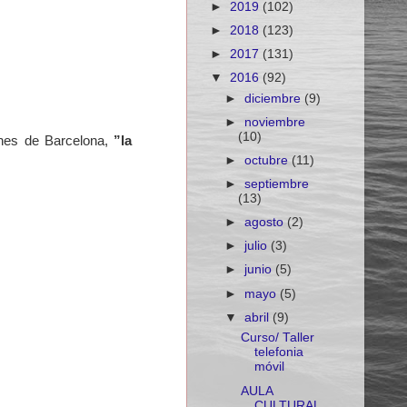
►
2019
(102)
►
2018
(123)
►
2017
(131)
▼
2016
(92)
►
diciembre
(9)
►
noviembre
(10)
nes de Barcelona,
”la
►
octubre
(11)
►
septiembre
(13)
►
agosto
(2)
►
julio
(3)
►
junio
(5)
►
mayo
(5)
▼
abril
(9)
Curso/ Taller
telefonia
móvil
AULA
CULTURAL