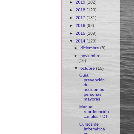
►
2019
(102)
►
2018
(123)
►
2017
(131)
►
2016
(92)
►
2015
(109)
▼
2014
(129)
►
diciembre
(8)
►
noviembre
(10)
▼
octubre
(15)
Guía
prevención
de
accidentes
personas
mayores
Manual
reordenación
canales TDT
Cursos de
Informática
en