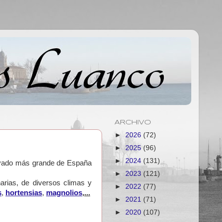
ARCHIVO
►
2026
(72)
►
2025
(96)
►
2024
(131)
privado más grande de España
►
2023
(121)
arias, de diversos climas y
►
2022
(77)
s
,
hortensias
,
magnolios
,...
►
2021
(71)
►
2020
(107)