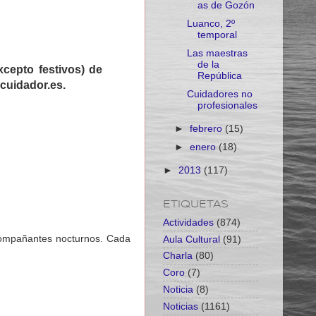
as de Gozón
Luanco, 2º
temporal
Las maestras
de la
xcepto festivos) de
República
rcuidador.es.
Cuidadores no
profesionales
►
febrero
(15)
►
enero
(18)
►
2013
(117)
ETIQUETAS
Actividades
(874)
compañantes nocturnos. Cada
Aula Cultural
(91)
Charla
(80)
Coro
(7)
Noticia
(8)
Noticias
(1161)