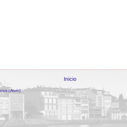
Inicio
rios (Atom)