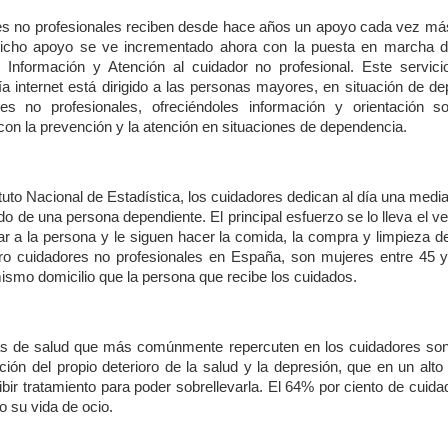
es no profesionales reciben desde hace años un apoyo cada vez más
icho apoyo se ve incrementado ahora con la puesta en marcha d
e Información y Atención al cuidador no profesional. Este servici
vía internet está dirigido a las personas mayores, en situación de d
es no profesionales, ofreciéndoles información y orientación s
con la prevención y la atención en situaciones de dependencia.
ituto Nacional de Estadística, los cuidadores dedican al día una media
o de una persona dependiente. El principal esfuerzo se lo lleva el ves
r a la persona y le siguen hacer la comida, la compra y limpieza de
ro cuidadores no profesionales en España, son mujeres entre 45 
mismo domicilio que la persona que recibe los cuidados.
s de salud que más comúnmente repercuten en los cuidadores son
pción del propio deterioro de la salud y la depresión, que en un alto
ibir tratamiento para poder sobrellevarla. El 64% por ciento de cuid
o su vida de ocio.