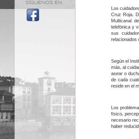
SÍGUENOS EN
Los cuidador
Cruz Roja. D
Multicanal d
telefónica y 
sus cuidador
relacionados 
Según el Inst
más, al cuidad
asear o ducha
de cada cuat
reside en el 
Los problema
físico, perce
necesario rec
haber reducid