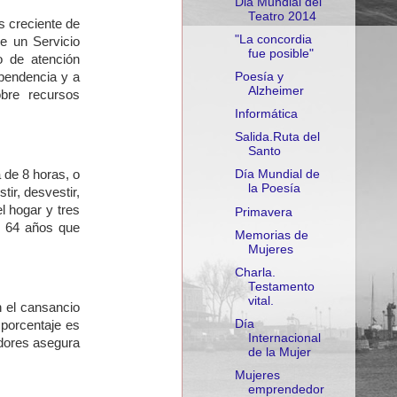
Dia Mundial del
Teatro 2014
 creciente de
"La concordia
e un Servicio
fue posible"
o de atención
Poesía y
ependencia y a
Alzheimer
obre recursos
Informática
Salida.Ruta del
Santo
 de 8 horas, o
Día Mundial de
la Poesía
tir, desvestir,
l hogar y tres
Primavera
y 64 años que
Memorias de
Mujeres
Charla.
Testamento
vital.
 el cansancio
Día
 porcentaje es
Internacional
adores asegura
de la Mujer
Mujeres
emprendedor