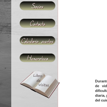
Durant
de vi
dificul
diaria,
del cui