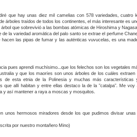
iré que hay unas diez mil camelias con 578 variedades, cuatro 
 de árboles traídos de todos los continentes, el más interesante es u
co árbol que sobrevivió a las bombas atómicas de Hiroshima y Nagasa
e de la variedad aromática del palo santo se extrae el perfume Chane
e hacen las pipas de fumar y las auténticas vuvucelas, es una mad
ia pues aprendí muchísimo...que los felechos son los vegetales má
ustralia y que los maoríes son unos árboles de los cuáles extraen
os de esta etnia de la Polinesia y muchas más características 
 que allí habitan y entre ellas destaco la de la "catalpa". Me vo
sa y así mantener a raya a moscas y mosquitos.
en unos hermosos miradores desde los que pudimos divisar unas 
escrita por nuestro montañero Mino)