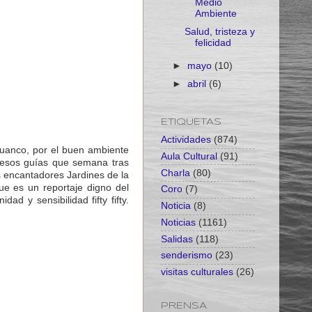
Medio
Ambiente
Salud, tristeza y
felicidad
►
mayo
(10)
►
abril
(6)
ETIQUETAS
Actividades
(874)
anco, por el buen ambiente
Aula Cultural
(91)
r esos guías que semana tras
Charla
(80)
 encantadores Jardines de la
e es un reportaje digno del
Coro
(7)
d y sensibilidad fifty fifty.
Noticia
(8)
Noticias
(1161)
Salidas
(118)
senderismo
(23)
visitas culturales
(26)
PRENSA