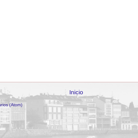
Inicio
rios (Atom)