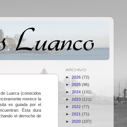
ARCHIVO
►
2026
(72)
►
2025
(96)
►
2024
(131)
s de Luarca (conocidos
inceramente merece la
►
2023
(121)
sita es guiada por el
►
2022
(77)
ncuentran. Ésta dura
►
2021
(71)
chando el derroche de
►
2020
(107)