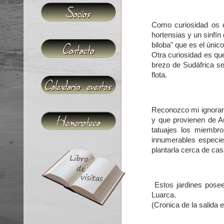
Como curiosidad os d
hortensias y un sinfín
biloba" que es el úni
Otra curiosidad es qu
brezo de Sudáfrica s
flota.
Reconozco mi ignoranc
y que provienen de A
tatuajes los miembr
innumerables especies
plantarla cerca de ca
Estos jardines pose
Luarca.
(Cronica de la salida 