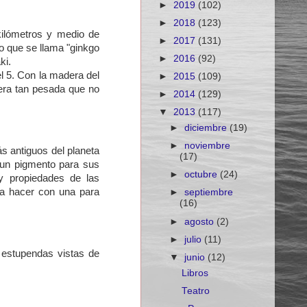
►
2019
(102)
►
2018
(123)
kilómetros y medio de
►
2017
(131)
no que se llama "ginkgo
►
2016
(92)
ki.
l 5. Con la madera del
►
2015
(109)
era tan pesada que no
►
2014
(129)
▼
2013
(117)
►
diciembre
(19)
►
noviembre
s antiguos del planeta
(17)
 un pigmento para sus
►
octubre
(24)
y propiedades de las
y a hacer con una para
►
septiembre
(16)
►
agosto
(2)
►
julio
(11)
estupendas vistas de
▼
junio
(12)
Libros
Teatro