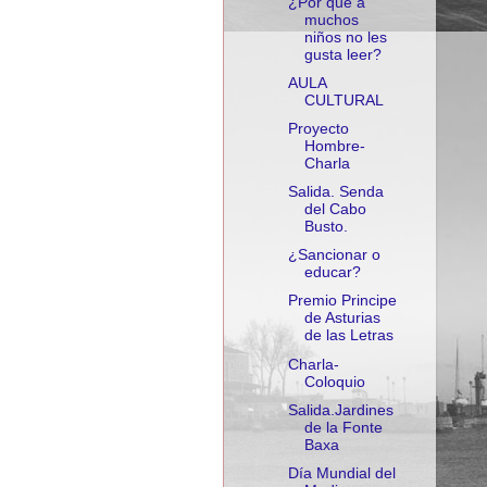
¿Por que a
muchos
niños no les
gusta leer?
AULA
CULTURAL
Proyecto
Hombre-
Charla
Salida. Senda
del Cabo
Busto.
¿Sancionar o
educar?
Premio Principe
de Asturias
de las Letras
Charla-
Coloquio
Salida.Jardines
de la Fonte
Baxa
Día Mundial del