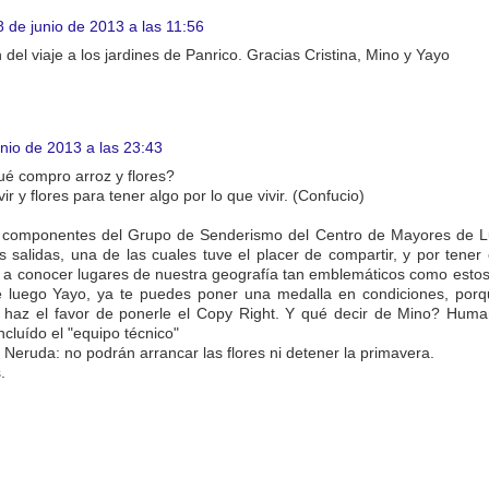
8 de junio de 2013 a las 11:56
del viaje a los jardines de Panrico. Gracias Cristina, Mino y Yayo
unio de 2013 a las 23:43
é compro arroz y flores?
r y flores para tener algo por lo que vivir. (Confucio)
componentes del Grupo de Senderismo del Centro de Mayores de Lu
s salidas, una de las cuales tuve el placer de compartir, y por tene
 conocer lugares de nuestra geografía tan emblemáticos como estos
 luego Yayo, ya te puedes poner una medalla en condiciones, porqu
 haz el favor de ponerle el Copy Right. Y qué decir de Mino? Humanida
ncluído el "equipo técnico"
Neruda: no podrán arrancar las flores ni detener la primavera.
.